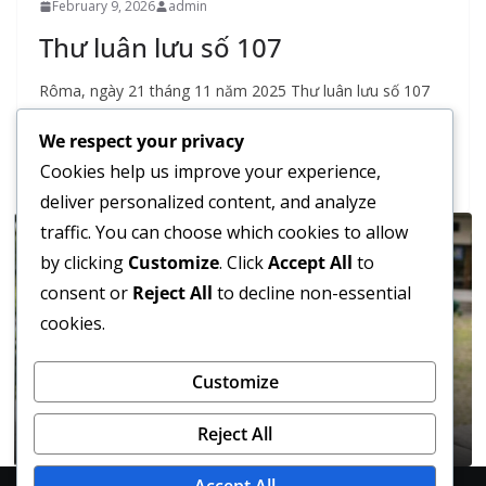
February 9, 2026
admin
Thư luân lưu số 107
Rôma, ngày 21 tháng 11 năm 2025 Thư luân lưu số 107
Gửi các cộng đoàn Dòng Maria (ODN), Quý
We respect your privacy
Cookies help us improve your experience,
Read More
deliver personalized content, and analyze
traffic. You can choose which cookies to allow
by clicking
Customize
. Click
Accept All
to
consent or
Reject All
to decline non-essential
cookies.
CUỘC SỐNG
Customize
Xuân Bính Ngọ – 2026
Reject All
February 17, 2026
admin